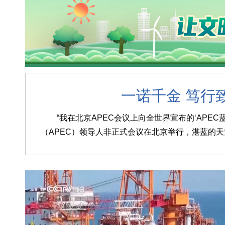
全市干
8月6日，全市干部素质提升工程第87期专题
邀省国资委党委委员、副主任闫卫伟，以“全面准确贯彻
一诺千金 笃行
“我在北京APEC会议上向全世界宣布的‘APE
（APEC）领导人非正式会议在北京举行，湛蓝的天空
7月21日，中国（山西）—马来西亚（吉隆坡
内，客商轮番体验VR云游云冈石窟、平遥古城。洽谈