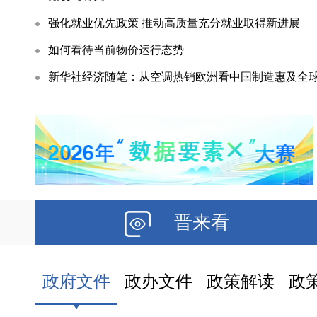
内，客商轮番体验VR云游云冈石窟、平遥古城。洽谈
强化就业优先政策 推动高质量充分就业取得新进展
如何看待当前物价运行态势
全市干
新华社经济随笔：从空调热销欧洲看中国制造惠及全
8月6日，全市干部素质提升工程第87期专题
邀省国资委党委委员、副主任闫卫伟，以“全面准确贯彻
晋来看
政府文件
政办文件
政策解读
政