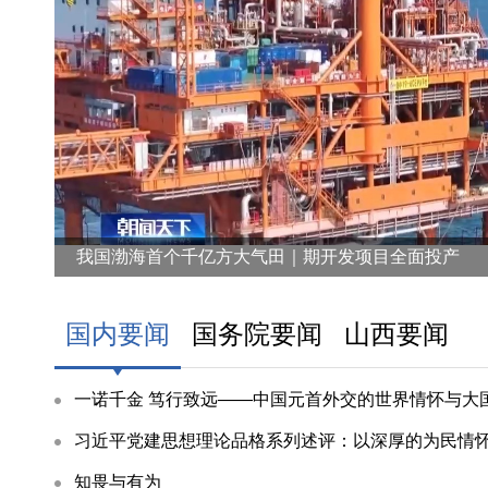
全市干
8月6日，全市干部素质提升工程第87期专题
邀省国资委党委委员、副主任闫卫伟，以“全面准确贯彻
一诺千金 笃行
我国渤海首个千亿方大气田｜期开发项目全面投产
“我在北京APEC会议上向全世界宣布的‘APE
（APEC）领导人非正式会议在北京举行，湛蓝的天空
国内要闻
国务院要闻
山西要闻
一诺千金 笃行致远——中国元首外交的世界情怀与大
习近平党建思想理论品格系列述评：以深厚的为民情
7月21日，中国（山西）—马来西亚（吉隆坡
知畏与有为