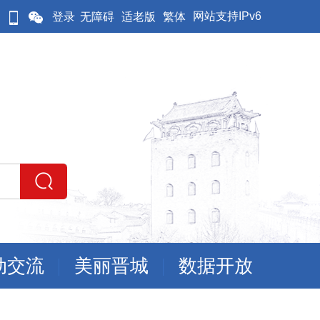
网站支持IPv6
登录
无障碍
适老版
繁体
动交流
美丽晋城
数据开放