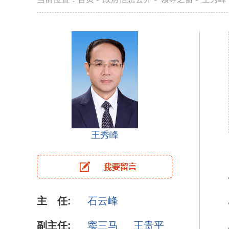
王秀峰
主 任:
石云峰
副主任:
窦三马
王贵平