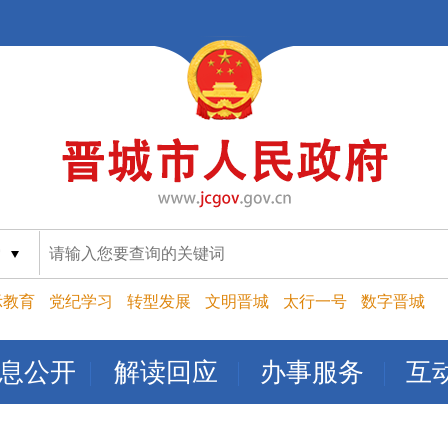
索
示教育
党纪学习
转型发展
文明晋城
太行一号
数字晋城
息公开
解读回应
办事服务
互