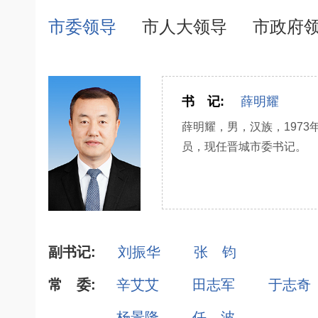
市委领导
市人大领导
市政府
书 记:
薛明耀
薛明耀，男，汉族，197
员，现任晋城市委书记。
副书记:
刘振华
张 钧
常 委:
辛艾艾
田志军
于志奇
杨景隆
任 波