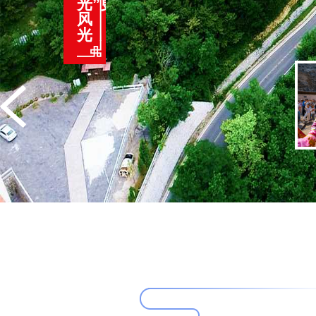
光”更
风
光