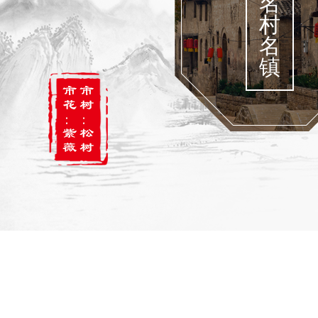
名
村
名
镇