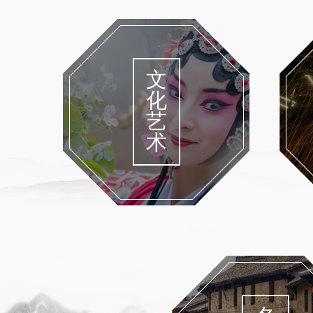
文
化
艺
术