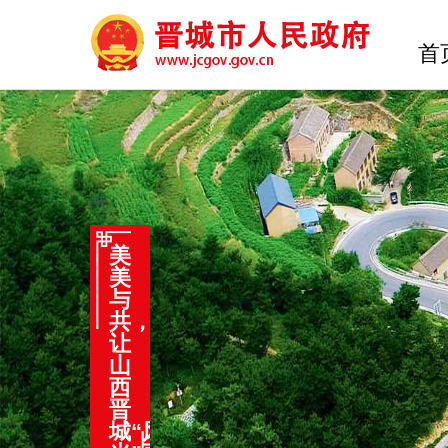
首
美
美
与
共，
让
山
西
晋
城“风