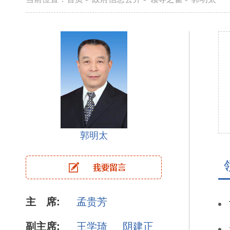
郭明太
主 席:
孟贵芳
副主席:
王学琦
阴建正