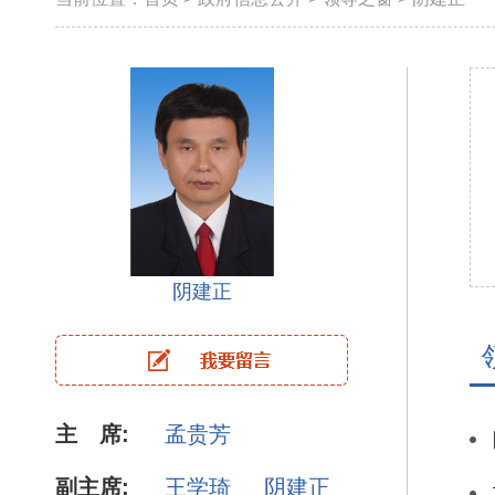
阴建正
主 席:
孟贵芳
副主席:
王学琦
阴建正