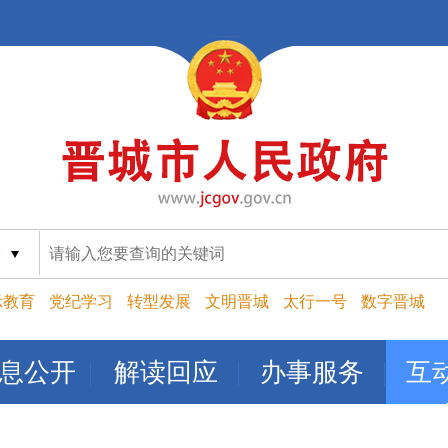
索
示教育
党纪学习
转型发展
文明晋城
太行一号
数字晋城
息公开
解读回应
办事服务
互