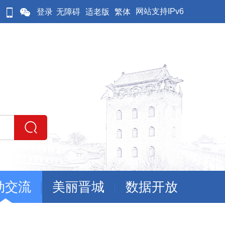
网站支持IPv6
登录
无障碍
适老版
繁体
动交流
美丽晋城
数据开放