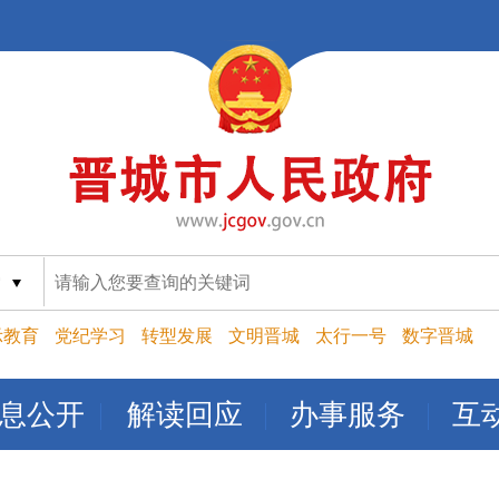
索
示教育
党纪学习
转型发展
文明晋城
太行一号
数字晋城
息公开
解读回应
办事服务
互