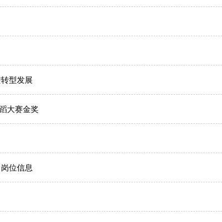
进转型发展
蹈大赛金奖
习岗位信息