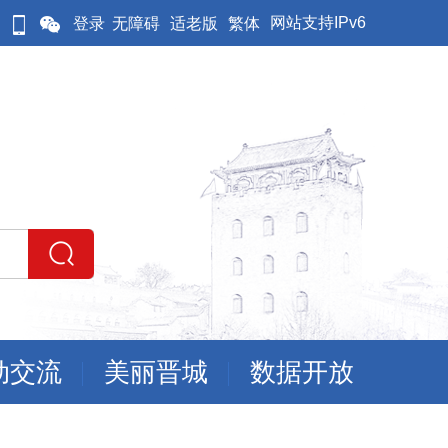
网站支持IPv6
登录
无障碍
适老版
繁体
动交流
美丽晋城
数据开放