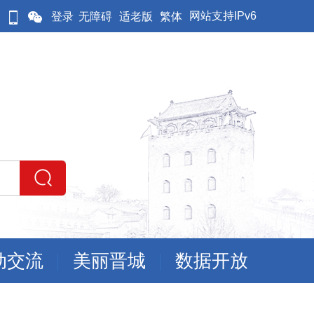
网站支持IPv6
登录
无障碍
适老版
繁体
动交流
美丽晋城
数据开放