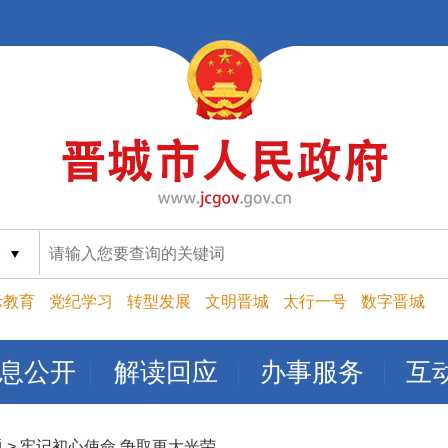
索
示教育
党纪学习
转型发展
文明晋城
太行一号
数字晋城
息公开
解读回应
办事服务
互
题
>
牢记初心使命 争取更大光荣