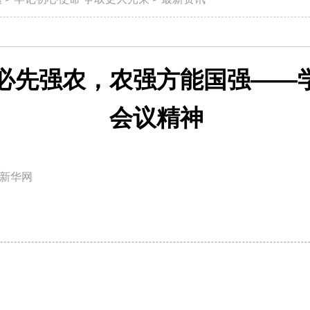
必先强农，农强方能国强——
会议精神
新华网