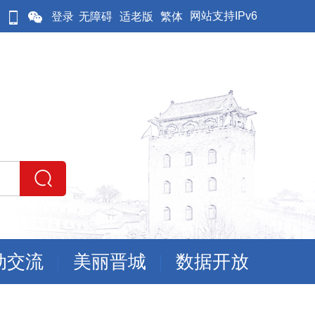
网站支持IPv6
登录
无障碍
适老版
繁体
动交流
美丽晋城
数据开放