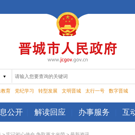
索
示教育
党纪学习
转型发展
文明晋城
太行一号
数字晋城
息公开
解读回应
办事服务
互
题
>
牢记初心使命 争取更大光荣
>
最新资讯