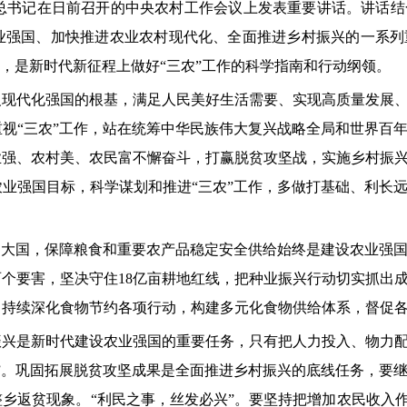
平总书记在日前召开的中央农村工作会议上发表重要讲话。讲话
业强国、加快推进农业农村现代化、全面推进乡村振兴的一系列
向，是新时代新征程上做好“三农”工作的科学指南和行动纲领。
义现代化强国的根基，满足人民美好生活需要、实现高质量发展
视“三农”工作，站在统筹中华民族伟大复兴战略全局和世界百
业强、农村美、农民富不懈奋斗，打赢脱贫攻坚战，实施乡村振
业强国目标，科学谋划和推进“三农”工作，多做打基础、利长
的大国，保障粮食和重要农产品稳定安全供给始终是建设农业强
个要害，坚决守住18亿亩耕地红线，把种业振兴行动切实抓出
，持续深化食物节约各项行动，构建多元化食物供给体系，督促
振兴是新时代建设农业强国的重要任务，只有把人力投入、物力
”。巩固拓展脱贫攻坚成果是全面推进乡村振兴的底线任务，要
乡返贫现象。“利民之事，丝发必兴”。要坚持把增加农民收入作