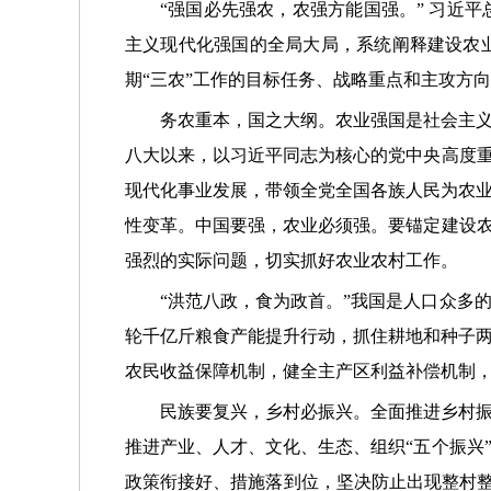
“强国必先强农，农强方能国强。” 习近
主义现代化强国的全局大局，系统阐释建设农
期“三农”工作的目标任务、战略重点和主攻方
务农重本，国之大纲。农业强国是社会主
八大以来，以习近平同志为核心的党中央高度重
现代化事业发展，带领全党全国各族人民为农
性变革。中国要强，农业必须强。要锚定建设农
强烈的实际问题，切实抓好农业农村工作。
“洪范八政，食为政首。”我国是人口众多
轮千亿斤粮食产能提升行动，抓住耕地和种子两
农民收益保障机制，健全主产区利益补偿机制
民族要复兴，乡村必振兴。全面推进乡村
推进产业、人才、文化、生态、组织“五个振兴
政策衔接好、措施落到位，坚决防止出现整村整