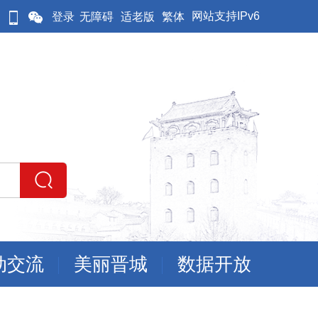
网站支持IPv6
登录
无障碍
适老版
繁体
动交流
美丽晋城
数据开放