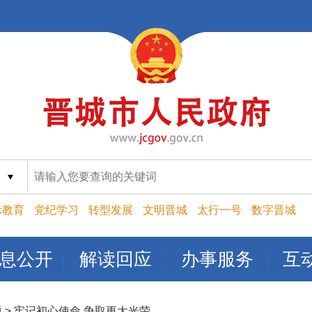
索
示教育
党纪学习
转型发展
文明晋城
太行一号
数字晋城
息公开
解读回应
办事服务
互
题
>
牢记初心使命 争取更大光荣