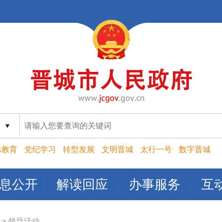
索
示教育
党纪学习
转型发展
文明晋城
太行一号
数字晋城
息公开
解读回应
办事服务
互
>
领导活动