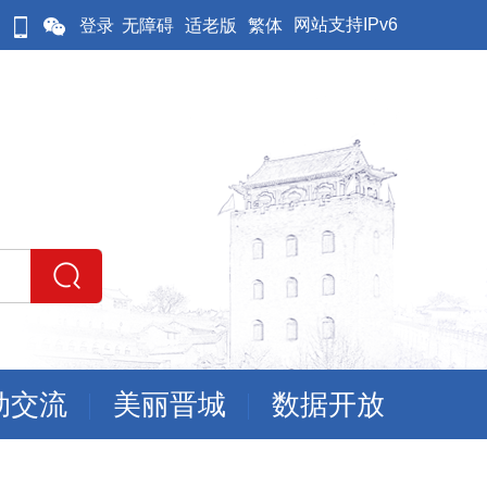
网站支持IPv6
登录
无障碍
适老版
繁体
动交流
美丽晋城
数据开放