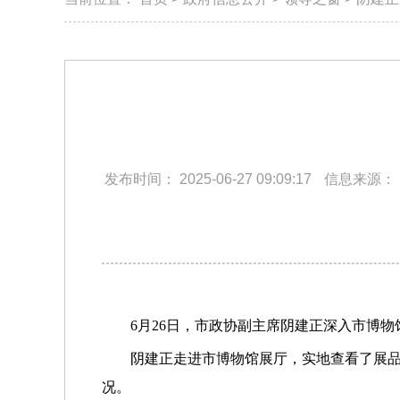
发布时间：
2025-06-27 09:09:17
信息来源：
6月26日，市政协副主席阴建正深入市博
阴建正走进市博物馆展厅，实地查看了展
况。