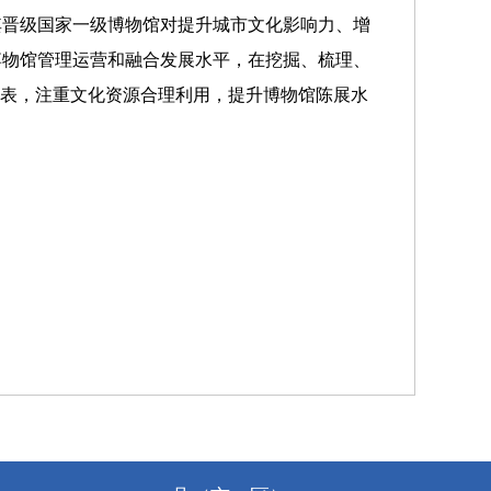
其晋级国家一级博物馆对提升城市文化影响力、增
博物馆管理运营和融合发展水平，在挖掘、梳理、
对表，注重文化资源合理利用，提升博物馆陈展水