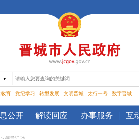
索
示教育
党纪学习
转型发展
文明晋城
太行一号
数字晋城
息公开
解读回应
办事服务
互
>
领导活动