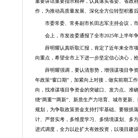
重要讲话重要指示精神，认真落实省委、省政府
作，为推动高质量发展、深化全方位转型积蓄
市委常委、常务副市长田志军主持会议，
会上，市发改委通报了全市2025年上半年
薛明耀认真听取汇报，肯定了近年来全市
向重点，希望全市上下进一步坚定信心决心，
薛明耀强调，要认清形势，增强谋项目争
年政策“窗口期”，加紧向上对接，做实前期工
向，找准谋项目争资金的突破口、发力点。准
绕“两重”“两新”、新质生产力培育、城市更
规划，为争取政策资金支持打牢基础。要狠抓
计、严督实考，多维度学习、多情境谋划、多方
进式调度，全力以赴扩大有效投资，以项目建设