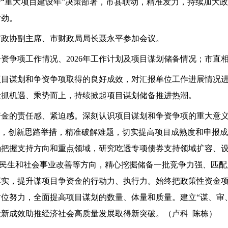
“重大项目建设年”决策部署，市县联动，精准发力，持续加大政策
后劲。
市政协副主席、市财政局局长聂永平参加会议。
争资争项工作情况、2026年工作计划及项目谋划储备情况；市
项目谋划和争资争项取得的良好成效，对汇报单位工作进展情况
抢抓机遇、乘势而上，持续掀起项目谋划储备推进热潮。
资金的责任感、紧迫感。深刻认识项目谋划和争资争项的重大意
作，创新思路举措，精准破解难题，切实提高项目成熟度和申报
确把握支持方向和重点领域，研究吃透专项债券支持领域扩容、
新、民生和社会事业改善等方向，精心挖掘储备一批竞争力强、匹
落实，提升谋项目争资金的行动力、执行力。始终把政策性资金
位努力，全面提高项目谋划的数量、体量和质量。建立“谋、审
新成效助推经济社会高质量发展取得新突破。（卢科 陈栋）