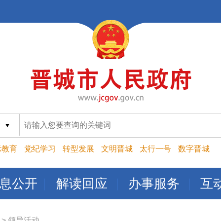
索
示教育
党纪学习
转型发展
文明晋城
太行一号
数字晋城
息公开
解读回应
办事服务
互
>
领导活动