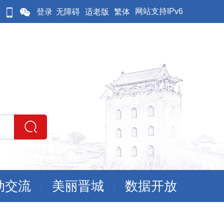
网站支持IPv6
登录
无障碍
适老版
繁体
动交流
美丽晋城
数据开放