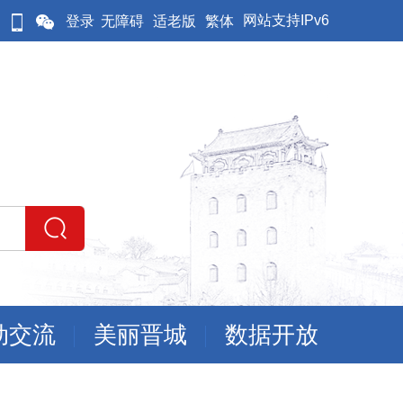
网站支持IPv6
登录
无障碍
适老版
繁体
动交流
美丽晋城
数据开放