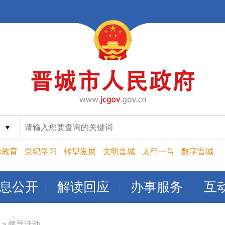
索
示教育
党纪学习
转型发展
文明晋城
太行一号
数字晋城
息公开
解读回应
办事服务
互
>
领导活动