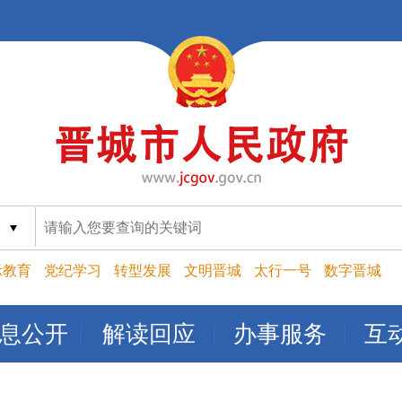
索
示教育
党纪学习
转型发展
文明晋城
太行一号
数字晋城
息公开
解读回应
办事服务
互