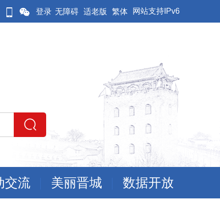
网站支持IPv6
登录
无障碍
适老版
繁体
动交流
美丽晋城
数据开放