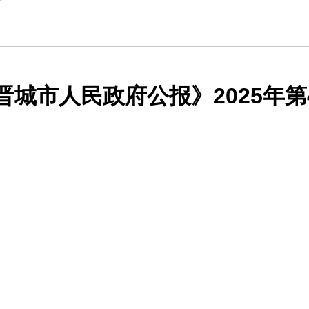
晋城市人民政府公报》2025年第