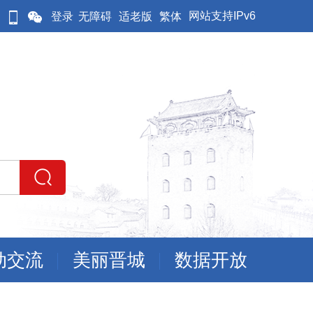
网站支持IPv6
登录
无障碍
适老版
繁体
动交流
美丽晋城
数据开放