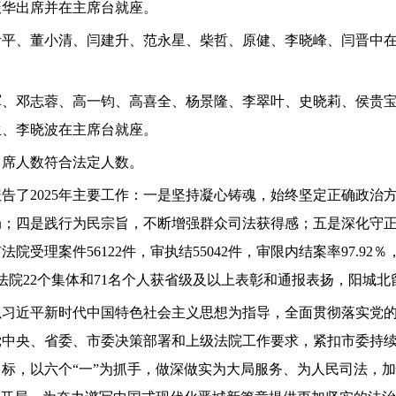
振华出席并在主席台就座。
贵平、董小清、闫建升、范永星、柴哲、原健、李晓峰、闫晋中
军、邓志蓉、高一钧、高喜全、杨景隆、李翠叶、史晓莉、侯贵
生、李晓波在主席台就座。
，出席人数符合法定人数。
告了2025年主要工作：一是坚持凝心铸魂，始终坚定正确政治
局；四是践行为民宗旨，不断增强群众司法获得感；五是深化守
法院受理案件56122件，审执结55042件，审限内结案率97.
法院22个集体和71名个人获省级及以上表彰和通报表扬，阳城北
持以习近平新时代中国特色社会主义思想为指导，全面贯彻落实党
中央、省委、市委决策部署和上级法院工作要求，紧扣市委持续
标，以六个“一”为抓手，做深做实为大局服务、为人民司法，加快