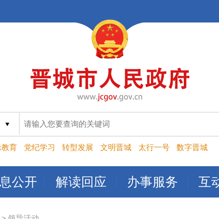
索
示教育
党纪学习
转型发展
文明晋城
太行一号
数字晋城
息公开
解读回应
办事服务
互
>
领导活动