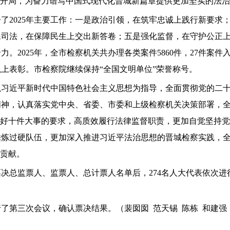
好开局，为奋力谱写中国式现代化晋城新篇章提供更加坚实的法
了2025年主要工作：一是政治引领，在筑牢忠诚上践行新要求
民司法，在保障民生上交出新答卷；五是强化监督，在守护公正
。2025年，全市检察机关共办理各类案件5860件，27件案件
以上表彰。市检察院继续保持“全国文明单位”荣誉称号。
持以习近平新时代中国特色社会主义思想为指导，全面贯彻党的二
神，认真落实党中央、省委、市委和上级检察机关决策部署，全
抓好十件大事的要求，高质效履行法律监督职责，更加自觉坚持
锤炼过硬队伍，更加深入推进习近平法治思想的晋城检察实践，
察贡献。
决总监票人、监票人、总计票人名单后，274名人大代表依次进行
了第三次会议，确认票决结果。（裴囡囡 范天锡 陈栋 和建强