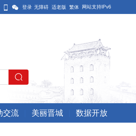
网站支持IPv6
登录
无障碍
适老版
繁体
动交流
美丽晋城
数据开放