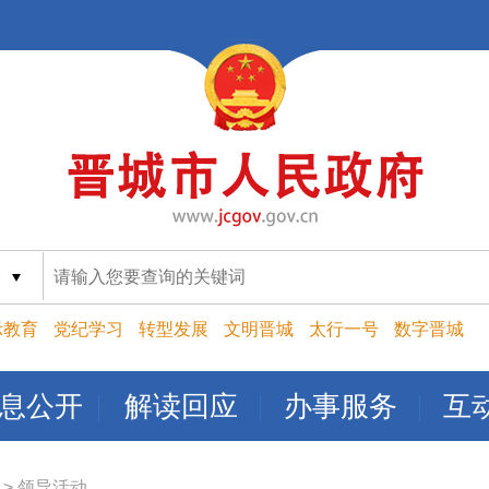
索
示教育
党纪学习
转型发展
文明晋城
太行一号
数字晋城
息公开
解读回应
办事服务
互
>
领导活动