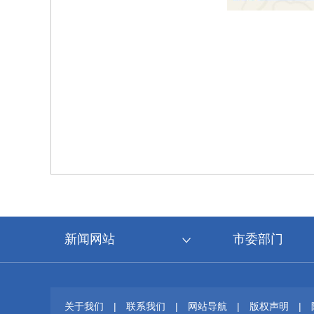
新闻网站
市委部门
关于我们
|
联系我们
|
网站导航
|
版权声明
|