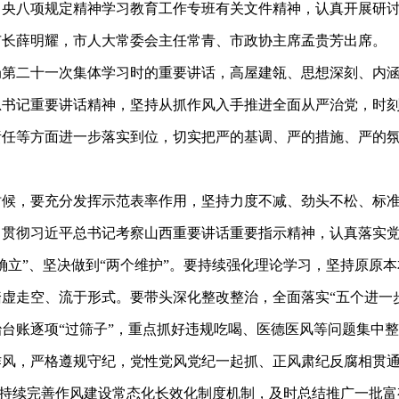
中央八项规定精神学习教育工作专班有关文件精神，认真开展研
市长薛明耀，市人大常委会主任常青、市政协主席孟贵芳出席。
局第二十一次集体学习时的重要讲话，高屋建瓴、思想深刻、内
总书记重要讲话精神，坚持从抓作风入手推进全面从严治党，时
责任等方面进一步落实到位，切实把严的基调、严的措施、严的
时候，要充分发挥示范表率作用，坚持力度不减、劲头不松、标
习贯彻习近平总书记考察山西重要讲话重要指示精神，认真落实
确立”、坚决做到“两个维护”。要持续强化理论学习，坚持原原
虚走空、流于形式。要带头深化整改整治，全面落实“五个进一
台账逐项“过筛子”，重点抓好违规吃喝、医德医风等问题集中
作风，严格遵规守纪，党性党风党纪一起抓、正风肃纪反腐相贯
合，持续完善作风建设常态化长效化制度机制，及时总结推广一批