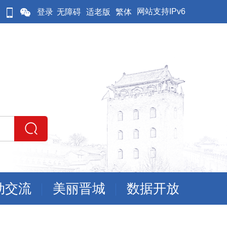
网站支持IPv6
登录
无障碍
适老版
繁体
动交流
美丽晋城
数据开放