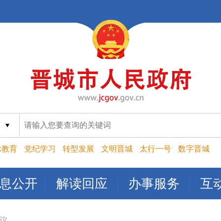
索
示教育
党纪学习
转型发展
文明晋城
太行一号
数字晋城
息公开
解读回应
办事服务
互
议