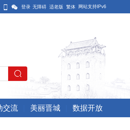
网站支持IPv6
登录
无障碍
适老版
繁体
动交流
美丽晋城
数据开放