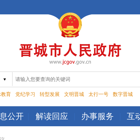
索
示教育
党纪学习
转型发展
文明晋城
太行一号
数字晋城
息公开
解读回应
办事服务
互
议