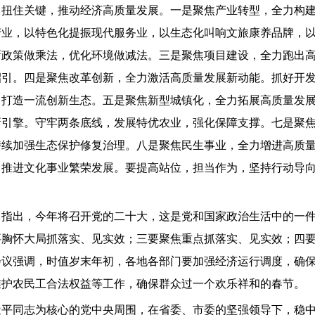
，扭住关键，推动经济高质量发展。一是聚焦产业转型，全力构
产业，以特色化提振现代服务业，以生态化叫响文旅康养品牌，
新政策做乘法，优化环境做减法。三是聚焦项目建设，全力跑出
招引。四是聚焦改革创新，全力激活高质量发展新动能。抓好开
，打造一流创新生态。五是聚焦新型城镇化，全力拓展高质量发
新引擎。守牢两条底线，发展特优农业，强化保障支撑。七是聚
持续加强生态保护修复治理。八是聚焦民生事业，全力增进高质
，推进文化事业繁荣发展。要提高站位，担当作为，坚持行动导
求。指出，今年将召开党的二十大，这是党和国家政治生活中的一
要胸怀大局抓落实、见实效；三要聚焦重点抓落实、见实效；四
议强调，时值岁末年初，各地各部门要加强经济运行调度，确保
维护农民工合法权益等工作，确保群众过一个欢乐祥和的春节。
近平同志为核心的党中央周围，在省委、市委的坚强领导下，稳