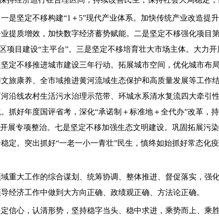
一是坚定不移构建“1＋5”现代产业体系。加快传统产业改造提
业提质增效，加快数字经济蓄势赋能。二是坚定不移强化项目第
发区项目建设“主平台”。三是坚定不移培育壮大市场主体。大力开
是坚定不移推进城市建设三年行动。拓展城市空间，优化城市布
同文旅康养、全市域推进黄河流域生态保护和高质量发展等工作
两河沿线农村生活污水治理示范带、环城水系清水复流四大牵引
。抓好年度国评省考，深化“承诺制＋标准地＋全代办”改革，持续
化开展专项整治。七是坚定不移加强生态文明建设。巩固拓展污
稳定。突出抓好“一老一小一青壮”民生，慎终如始抓好常态化
领域重大工作的综合谋划、统筹协调、整体推进、督促落实，强
领导经济工作中做到大方向正确、政绩观正确、方法论正确。
坚定信心，认清形势，坚持稳字当头、稳中求进，乘势而上、乘