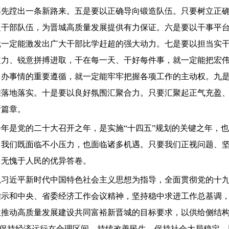
先蹚出一条新路来。五是要以正确导向锻造队伍。只要树立正确选
硬干部队伍，为晋城高质量发展提供有力保证。六是要以干事平
就一定能激发出广大干部比学赶超的强大动力。七是要以担当实
定力、锐意拼搏进取，干在每一天、干好每件事，就一定能把宏
、办事情的重要遵循，就一定能牢牢把握各项工作的主动权。九
准落地落实。十是要以良好氛围汇聚合力。只要汇聚起正气充盈
新篇章。
，今年是党的二十大召开之年，是实施“十四五”规划的关键之年，
，我们既面临不小压力，也面临诸多机遇。只要我们正视问题、
、无愧于人民的优异答卷。
以习近平新时代中国特色社会主义思想为指导，全面贯彻党的十
指示和中央、省委经济工作会议精神，坚持稳中求进工作总基调
位推动高质量发展建设共同富裕新晋城的目标要求，以供给侧结
作，保持经济运行在合理区间，持续改善民生，保持社会大局稳定