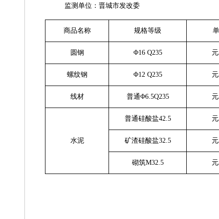
监测单位：晋城市发改委
商品名称
规格等级
圆
钢
Φ16 Q235
元
螺纹钢
Φ12 Q235
元
线
材
普通
Φ6.5Q235
元
普通硅酸盐
42.5
元
水
泥
矿渣硅酸盐
32.5
元
砌筑
M3
2.5
元