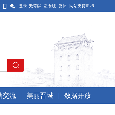
网站支持IPv6
登录
无障碍
适老版
繁体
动交流
美丽晋城
数据开放