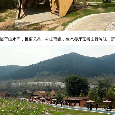
屋嵌于山水间，推窗见星，枕山而眠，生态餐厅烹煮山野珍味，