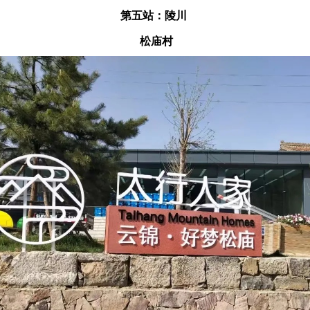
第五站：陵川
松庙村