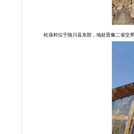
松庙村位于陵川县东部，地处晋豫二省交界