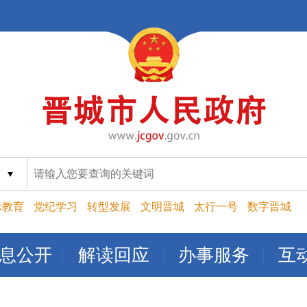
索
示教育
党纪学习
转型发展
文明晋城
太行一号
数字晋城
息公开
解读回应
办事服务
互