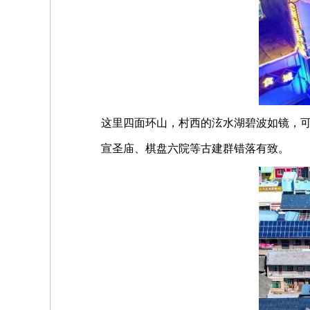
这里四面环山，村西的泫水湖碧波如镜，
宣圣庙、棋盘六院等古建群错落有致。