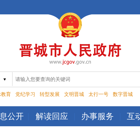
索
示教育
党纪学习
转型发展
文明晋城
太行一号
数字晋城
息公开
解读回应
办事服务
互