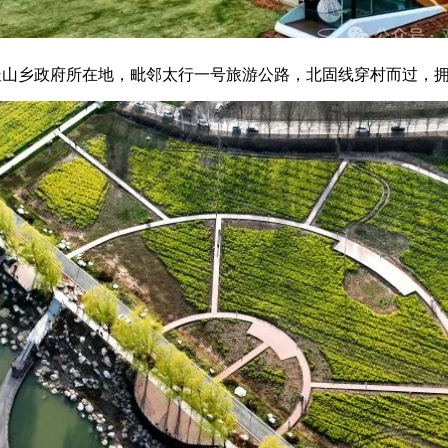
釜山乡政府所在地，毗邻太行一号旅游公路，北固线穿村而过，