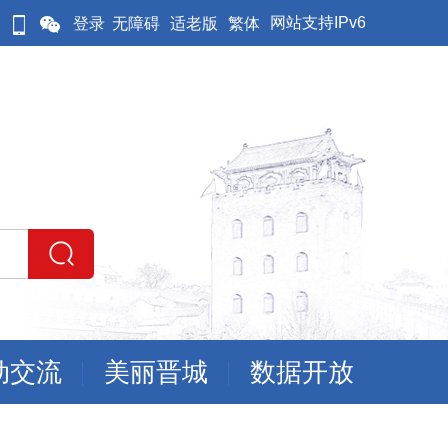
网站支持IPv6
登录
无障碍
适老版
繁体
动交流
美丽晋城
数据开放