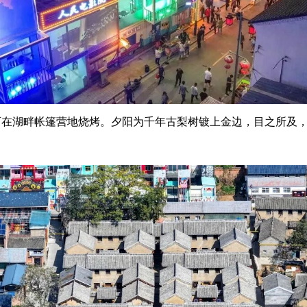
可在湖畔帐篷营地烧烤。夕阳为千年古梨树镀上金边，目之所及