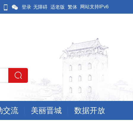
网站支持IPv6
登录
无障碍
适老版
繁体
动交流
美丽晋城
数据开放