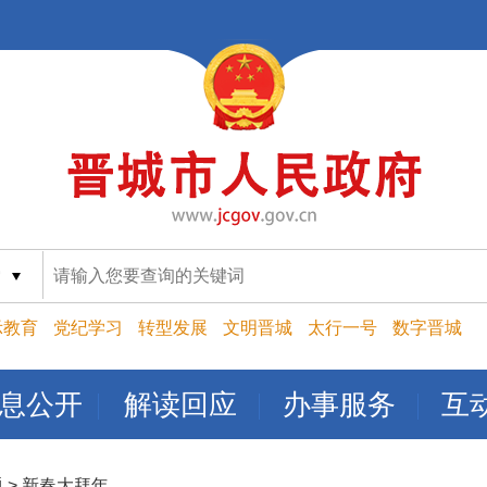
索
示教育
党纪学习
转型发展
文明晋城
太行一号
数字晋城
息公开
解读回应
办事服务
互
题
>
新春大拜年