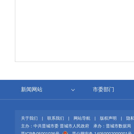
新闻网站
市委部门
关于我们
|
联系我们
|
网站导航
|
版权声明
|
隐
主办：中共晋城市委 晋城市人民政府
承办：晋城市数据局
晋ICP备05001036号
晋公网安备 14050002000001号