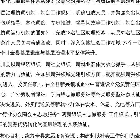
专业化志愿服务体系搭建群众需求对接桥梁，有效破解基层治理
层治理协调机制，制定工作规则，明确组成人员，并聚焦突出问
、包联指导、常态调度、专班推进、督导问效等工作机制，制定
协调运行机制的通知》，完成18名社区助理招募，动员85名社
合条件人员参与薪酬套改。同时，深入实施社会工作领域“六个一百
面牵引全县基层党建与基层治理水平整体跃升。
陵川县以新经济组织、新社会组织、新就业群体为核心抓手，从
的活力与效能。在加强新兴领域党建引领方面，配齐配强新兴领域
双向进入、交叉任职”，在全县新兴领域企业中普遍设立党员责任
心、户外劳动者驿站、学雷锋志愿服务站等各类服务型站点功能
准解决快递员、外卖配送员等新就业群体在饮水、休息、充电等方面
“行业协会商会＋志愿服务”“两新组织＋志愿服务”工作模式，引
组织的资源优势转化为基层治理的实践效能。
”核心目标，统筹全县志愿服务资源，构建起以社会工作部门为牵