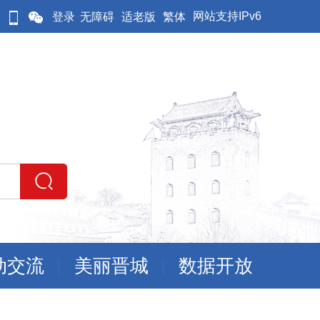
网站支持IPv6
登录
无障碍
适老版
繁体
动交流
美丽晋城
数据开放