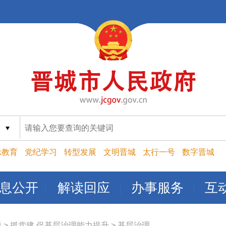
索
示教育
党纪学习
转型发展
文明晋城
太行一号
数字晋城
息公开
解读回应
办事服务
互
题
>
抓党建 促基层治理能力提升
>
基层治理