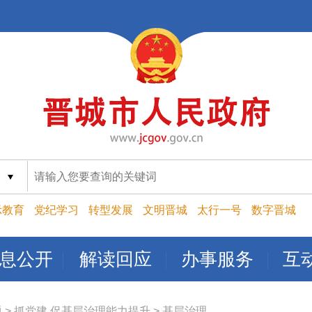
索
示教育
党纪学习
转型发展
文明晋城
太行一号
数字晋城
息公开
解读回应
办事服务
互
题
>
抓党建 促基层治理能力提升
>
基层治理