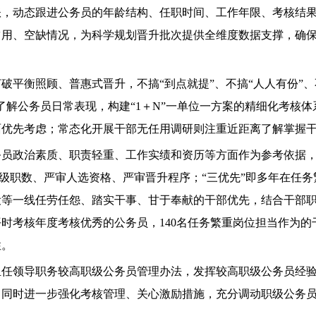
账，动态跟进公务员的年龄结构、任职时间、工作年限、考核结
占用、空缺情况，为科学规划晋升批次提供全维度数据支撑，确
破平衡照顾、普惠式晋升，不搞“到点就提”、不搞“人人有份”、
了解公务员日常表现，构建“1＋N”一单位一方案的精细化考核
面优先考虑；常态化开展干部无任用调研则注重近距离了解掌握
员政治素质、职责轻重、工作实绩和资历等方面作为参考依据，
审职级职数、严审人选资格、严审晋升程序；“三优先”即多年在任
设等一线任劳任怨、踏实干事、甘于奉献的干部优先，结合干部
时考核年度考核优秀的公务员，140名任务繁重岗位担当作为的
性。
担任领导职务较高职级公务员管理办法，发挥较高职级公务员经
。同时进一步强化考核管理、关心激励措施，充分调动职级公务