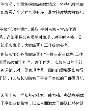
果等情况，全面掌握职级职数情况；坚持职数总额
保职级晋升全过程合规有序，最大限度地发挥好职
不搞“论资排辈”，采取“平时考核＋常态化调
体系，详细掌握公务员平时表现，对平时考核一贯
干部现实表现，为职级晋升工作提供参考。
创新实施公务员职级晋升“一推三审三优先”工作
务繁重岗位敢于担当、善于作为、实绩突出的干部
职务调整，对一贯表现优秀、因组织需要退出领导
干部，150名长期踏实干事甘于奉献的干部晋升职
验阅历丰富、群众基础扎实、能力强、办法多的优
员干事创业积极性，以点带面激发干部队伍整体活