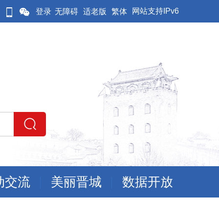
网站支持IPv6
登录
无障碍
适老版
繁体
动交流
美丽晋城
数据开放