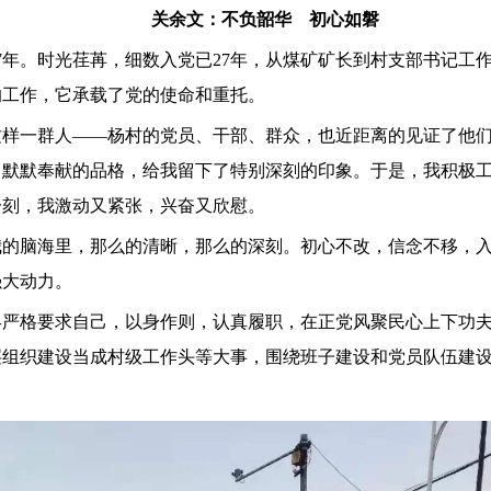
关余文：不负韶华 初心如磐
7年。时光荏苒，细数入党已27年，从煤矿矿长到村支部书记工
的工作，它承载了党的使命和重托。
了这样一群人——杨村的党员、干部、群众，也近距离的见证了他
、默默奉献的品格，给我留下了特别深刻的印象。于是，我积极
一刻，我激动又紧张，兴奋又欣慰。
我的脑海里，那么的清晰，那么的深刻。初心不改，信念不移，
强大动力。
始终严格要求自己，以身作则，认真履职，在正党风聚民心上下功
层组织建设当成村级工作头等大事，围绕班子建设和党员队伍建