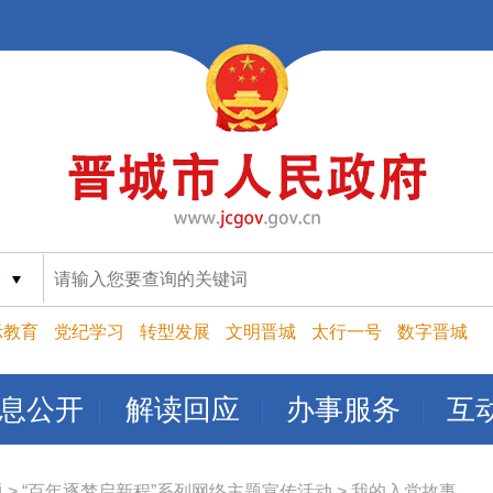
索
示教育
党纪学习
转型发展
文明晋城
太行一号
数字晋城
息公开
解读回应
办事服务
互
题
>
“百年逐梦启新程”系列网络主题宣传活动
>
我的入党故事