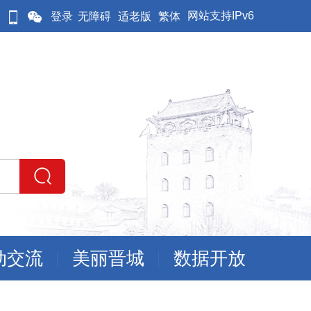
网站支持IPv6
登录
无障碍
适老版
繁体
动交流
美丽晋城
数据开放