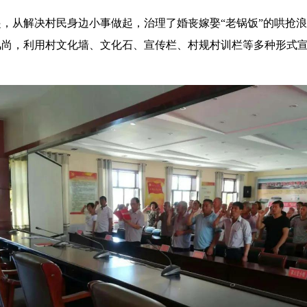
，从解决村民身边小事做起，治理了婚丧嫁娶“老锅饭”的哄抢
风尚，利用村文化墙、文化石、宣传栏、村规村训栏等多种形式