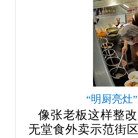
“明厨亮灶
像张老板这样整改
无堂食外卖示范街