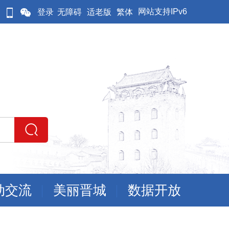
网站支持IPv6
登录
无障碍
适老版
繁体
动交流
美丽晋城
数据开放