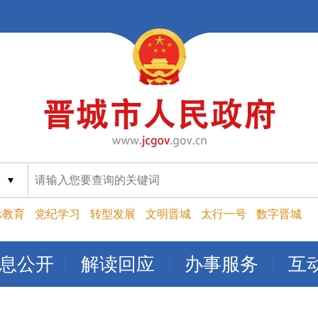
索
示教育
党纪学习
转型发展
文明晋城
太行一号
数字晋城
息公开
解读回应
办事服务
互