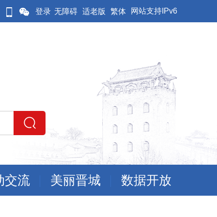
网站支持IPv6
登录
无障碍
适老版
繁体
动交流
美丽晋城
数据开放