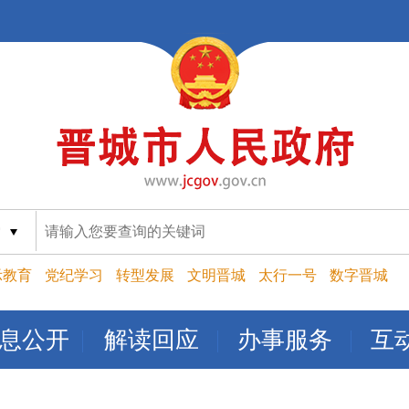
索
示教育
党纪学习
转型发展
文明晋城
太行一号
数字晋城
息公开
解读回应
办事服务
互