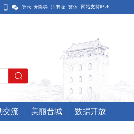
网站支持IPv6
登录
无障碍
适老版
繁体
动交流
美丽晋城
数据开放