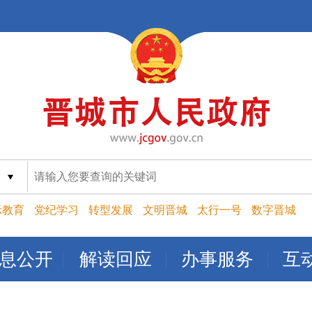
索
示教育
党纪学习
转型发展
文明晋城
太行一号
数字晋城
息公开
解读回应
办事服务
互