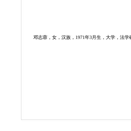
邓志蓉，女，汉族，1971年3月生，大学，法