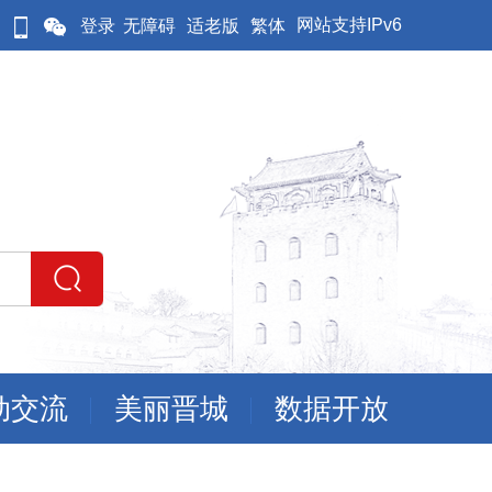
网站支持IPv6
登录
无障碍
适老版
繁体
动交流
美丽晋城
数据开放