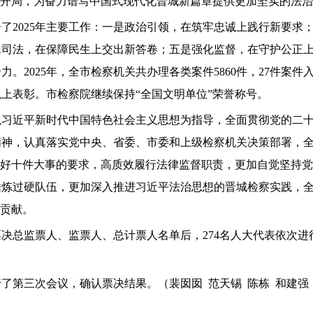
好开局，为奋力谱写中国式现代化晋城新篇章提供更加坚实的法
了2025年主要工作：一是政治引领，在筑牢忠诚上践行新要求
民司法，在保障民生上交出新答卷；五是强化监督，在守护公正
。2025年，全市检察机关共办理各类案件5860件，27件案件
以上表彰。市检察院继续保持“全国文明单位”荣誉称号。
持以习近平新时代中国特色社会主义思想为指导，全面贯彻党的二
神，认真落实党中央、省委、市委和上级检察机关决策部署，全
抓好十件大事的要求，高质效履行法律监督职责，更加自觉坚持
锤炼过硬队伍，更加深入推进习近平法治思想的晋城检察实践，
察贡献。
决总监票人、监票人、总计票人名单后，274名人大代表依次进行
了第三次会议，确认票决结果。（裴囡囡 范天锡 陈栋 和建强