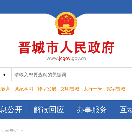
索
示教育
党纪学习
转型发展
文明晋城
太行一号
数字晋城
息公开
解读回应
办事服务
互
>
领导活动