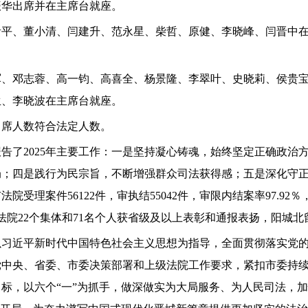
振华出席并在主席台就座。
贵平、董小清、闫建升、范永星、柴哲、原健、李晓峰、闫晋中
军、邓志蓉、高一钧、高喜全、杨景隆、李翠叶、史晓莉、侯贵
生、李晓波在主席台就座。
，出席人数符合法定人数。
告了2025年主要工作：一是坚持凝心铸魂，始终坚定正确政治
局；四是践行为民宗旨，不断增强群众司法获得感；五是深化守
法院受理案件56122件，审执结55042件，审限内结案率97.
法院22个集体和71名个人获省级及以上表彰和通报表扬，阳城北
持以习近平新时代中国特色社会主义思想为指导，全面贯彻落实党
中央、省委、市委决策部署和上级法院工作要求，紧扣市委持续
标，以六个“一”为抓手，做深做实为大局服务、为人民司法，加快