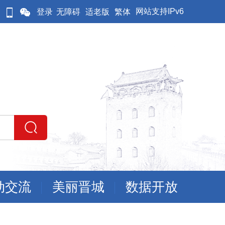
网站支持IPv6
登录
无障碍
适老版
繁体
动交流
美丽晋城
数据开放