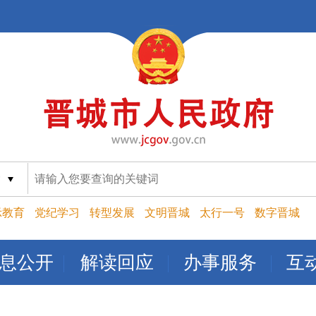
索
示教育
党纪学习
转型发展
文明晋城
太行一号
数字晋城
息公开
解读回应
办事服务
互