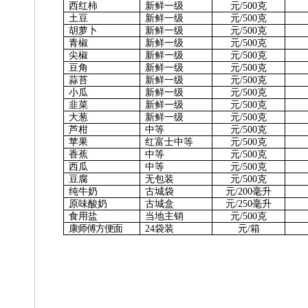
西红柿
新鲜一级
元
/500克
土
豆
新鲜一级
元
/500克
胡萝卜
新鲜一级
元
/500克
青
椒
新鲜一级
元
/500克
尖
椒
新鲜一级
元
/500克
豆
角
新鲜一级
元
/500克
蒜
苔
新鲜一级
元
/500克
小
瓜
新鲜一级
元
/500克
韭
菜
新鲜一级
元
/500克
大
葱
新鲜一级
元
/500克
芦
柑
中
等
元
/500克
苹
果
红富士中等
元
/500克
香
蕉
中
等
元
/500克
西
瓜
中
等
元
/500克
豆
腐
无包装
元
/500克
纯牛奶
古城袋
元
/2
00
毫升
原味酸奶
古城盒
元
/
25
0
毫升
食用盐
当地主销
元
/500克
康师傅方便面
24袋装
元
/箱