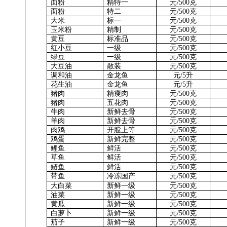
面
粉
精特一
元
/500克
面
粉
特
二
元
/500克
大
米
标
一
元
/500克
玉米粉
精
制
元
/500克
黄
豆
标准品
元
/500克
红小豆
一
级
元
/500克
绿
豆
一
级
元
/500克
大豆油
散
装
元
/500克
调和油
金龙鱼
元
/5升
花生油
金龙鱼
元
/5升
猪
肉
精瘦肉
元
/500克
猪
肉
五花肉
元
/500克
牛
肉
新鲜去骨
元
/500克
羊
肉
新鲜去骨
元
/500克
肉
鸡
开膛上等
元
/500克
鸡
蛋
新鲜完整
元
/500克
鲤
鱼
鲜
活
元
/500克
草
鱼
鲜
活
元
/500克
鲢
鱼
鲜
活
元
/500克
带
鱼
冷冻国产
元
/500克
大白菜
新鲜一级
元
/500克
油
菜
新鲜一级
元
/500克
黄
瓜
新鲜一级
元
/500克
白萝卜
新鲜一级
元
/500克
茄
子
新鲜一级
元
/500克