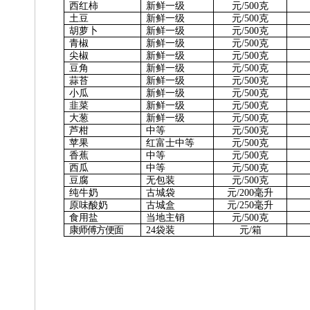
西红柿
新鲜一级
元
/500克
土
豆
新鲜一级
元
/500克
胡萝卜
新鲜一级
元
/500克
青
椒
新鲜一级
元
/500克
尖
椒
新鲜一级
元
/500克
豆
角
新鲜一级
元
/500克
蒜
苔
新鲜一级
元
/500克
小
瓜
新鲜一级
元
/500克
韭
菜
新鲜一级
元
/500克
大
葱
新鲜一级
元
/500克
芦
柑
中
等
元
/500克
苹
果
红富士中等
元
/500克
香
蕉
中
等
元
/500克
西
瓜
中
等
元
/500克
豆
腐
无包装
元
/500克
纯牛奶
古城袋
元
/2
00
毫升
原味酸奶
古城盒
元
/
25
0
毫升
食用盐
当地主销
元
/500克
康师傅方便面
24袋装
元
/箱