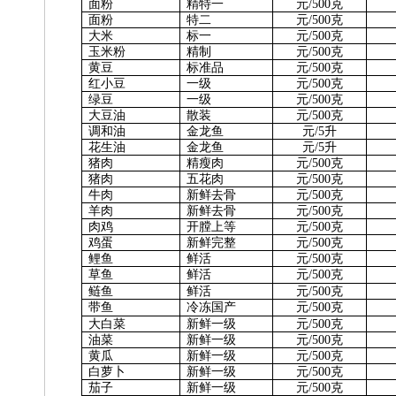
面
粉
精特一
元
/500克
面
粉
特
二
元
/500克
大
米
标
一
元
/500克
玉米粉
精
制
元
/500克
黄
豆
标准品
元
/500克
红小豆
一
级
元
/500克
绿
豆
一
级
元
/500克
大豆油
散
装
元
/500克
调和油
金龙鱼
元
/5升
花生油
金龙鱼
元
/5升
猪
肉
精瘦肉
元
/500克
猪
肉
五花肉
元
/500克
牛
肉
新鲜去骨
元
/500克
羊
肉
新鲜去骨
元
/500克
肉
鸡
开膛上等
元
/500克
鸡
蛋
新鲜完整
元
/500克
鲤
鱼
鲜
活
元
/500克
草
鱼
鲜
活
元
/500克
鲢
鱼
鲜
活
元
/500克
带
鱼
冷冻国产
元
/500克
大白菜
新鲜一级
元
/500克
油
菜
新鲜一级
元
/500克
黄
瓜
新鲜一级
元
/500克
白萝卜
新鲜一级
元
/500克
茄
子
新鲜一级
元
/500克