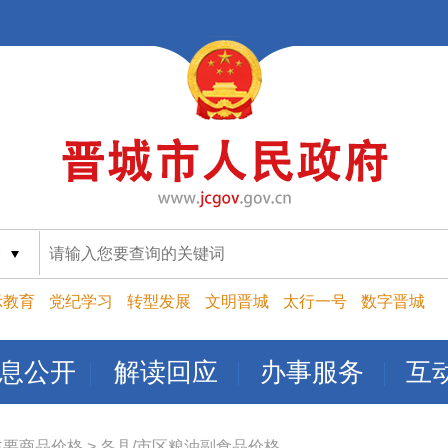
索
示教育
党纪学习
转型发展
文明晋城
太行一号
数字晋城
息公开
解读回应
办事服务
互
主要商品价格
>
各县/市区粮油副食品价格