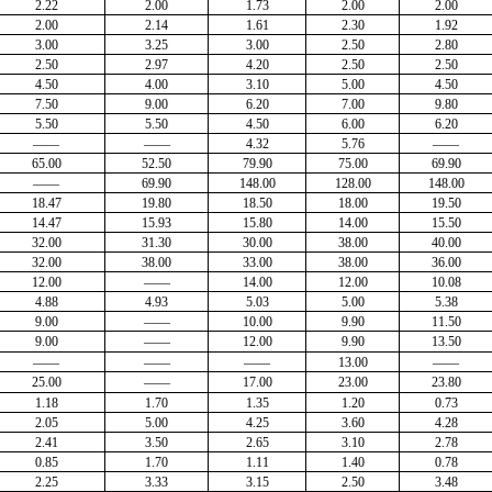
2.22
2.00
1.73
2.00
2.00
2.00
2.14
1.61
2.30
1.92
3.00
3.25
3.00
2.50
2.80
2.50
2.97
4.20
2.50
2.50
4.50
4.00
3.10
5.00
4.50
7.50
9.00
6.20
7.00
9.80
5.50
5.50
4.50
6.00
6.20
——
——
4.32
5.76
——
65.00
52.50
79.90
75.00
69.90
——
69.90
148.00
128.00
148.00
18.47
19.80
18.50
18.00
19.50
14.47
15.93
15.80
14.00
15.50
32.00
31.30
30.00
38.00
40.00
32.00
38.00
33.00
38.00
36.00
12.00
——
14.00
12.00
10.08
4.88
4.93
5.03
5.00
5.38
9.00
——
10.00
9.90
11.50
9.00
——
12.00
9.90
13.50
——
——
——
13.00
——
25.00
——
17.00
23.00
23.80
1.18
1.70
1.35
1.20
0.73
2.05
5.00
4.25
3.60
4.28
2.41
3.50
2.65
3.10
2.78
0.85
1.70
1.11
1.40
0.78
2.25
3.33
3.15
2.50
3.48