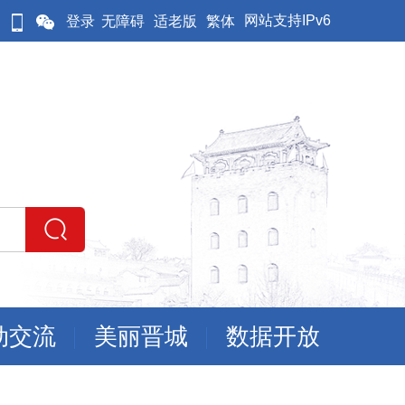
网站支持IPv6
登录
无障碍
适老版
繁体
动交流
美丽晋城
数据开放