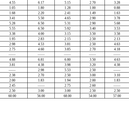
4.55
6.17
5.15
2.70
3.28
1.05
1.80
1.28
1.00
0.88
1.68
2.20
2.41
1.49
1.63
3.41
5.50
4.65
2.90
3.78
5.28
6.50
5.31
2.90
5.68
5.55
6.50
5.92
3.40
3.53
3.38
4.00
3.15
3.50
3.58
1.95
2.83
2.15
2.50
2.13
2.98
4.53
3.81
2.50
4.63
2.75
4.60
3.85
2.70
4.18
——
——
——
——
——
4.88
6.81
6.80
3.50
4.63
3.81
4.38
3.98
3.20
4.38
——
2.98
5.53
2.50
——
2.38
2.70
2.50
3.00
3.10
2.00
1.83
1.94
2.00
1.83
2.45
——
2.75
2.60
——
2.50
3.00
3.00
2.50
2.50
60.00
56.00
68.00
54.00
57.00