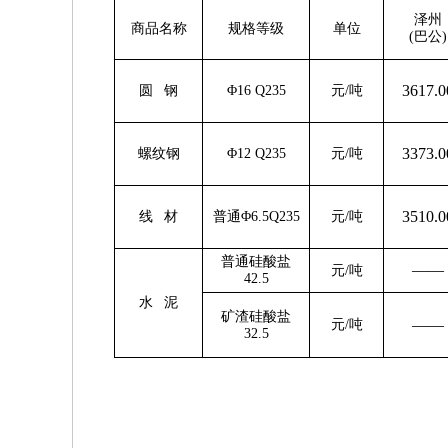
泽州
商品名称
规格等级
单位
(巴公)
3617.0
圆 钢
Φ16 Q235
元/吨
3373.0
螺纹钢
Φ12 Q235
元/吨
3510.0
线 材
普通Φ6.5Q235
元/吨
普通硅酸盐
——
元/吨
4
2.5
水 泥
矿渣硅酸盐
——
元/吨
32.5