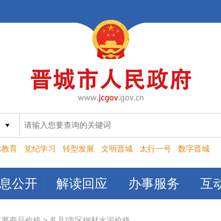
索
示教育
党纪学习
转型发展
文明晋城
太行一号
数字晋城
息公开
解读回应
办事服务
互
主要商品价格
>
各县/市区钢材水泥价格