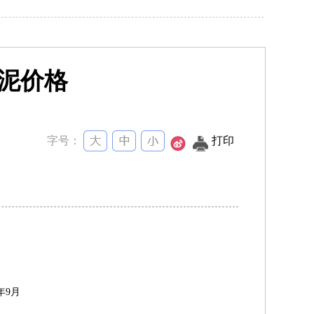
水泥价格
字号：
打印
年
9
月