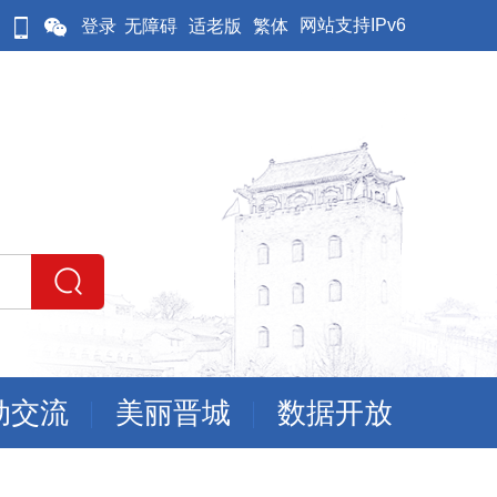
网站支持IPv6
登录
无障碍
适老版
繁体
动交流
美丽晋城
数据开放