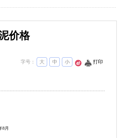
水泥价格
字号：
打印
年
8
月