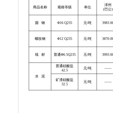
泽州
商品名称
规格等级
单位
(巴公)
圆 钢
Φ16 Q235
元/吨
3983.0
螺纹钢
Φ12 Q235
元/吨
3870.0
线 材
普通Φ6.5Q235
元/吨
3993.0
普通硅酸盐
元/吨
——
4
2.5
水 泥
矿渣硅酸盐
元/吨
——
32.5