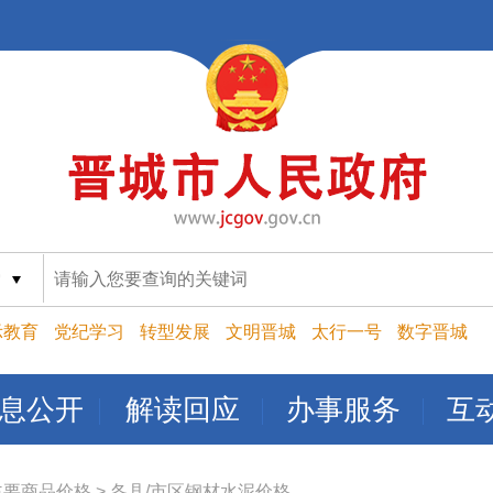
索
示教育
党纪学习
转型发展
文明晋城
太行一号
数字晋城
息公开
解读回应
办事服务
互
主要商品价格
>
各县/市区钢材水泥价格