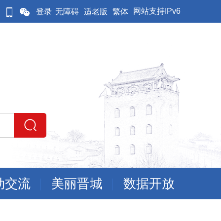
网站支持IPv6
登录
无障碍
适老版
繁体
动交流
美丽晋城
数据开放