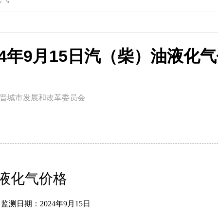
24年9月15日汽（柴）油液化
晋城市发展和改革委员会
气价格
监测日期：
20
24
年
9
月
15
日