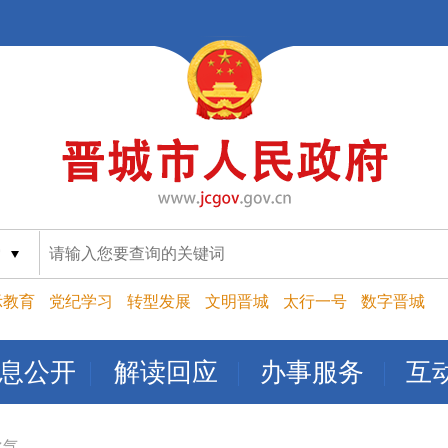
索
示教育
党纪学习
转型发展
文明晋城
太行一号
数字晋城
息公开
解读回应
办事服务
互
化气