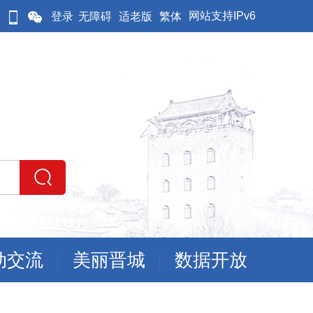
网站支持IPv6
登录
无障碍
适老版
繁体
动交流
美丽晋城
数据开放