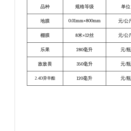
品种
规格等级
单位
0.01mm
×
800mm
地
膜
元
/公
棚
膜
8
米
×12
丝
元
/公
乐
果
280
毫升
元
/瓶
敌敌畏
350
毫升
元
/瓶
120
毫升
元
/瓶
2.4D
异辛
酯