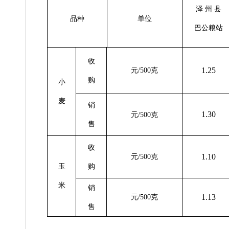
泽 州 县
品种
单位
巴公粮站
收
1.25
元/500克
购
小
麦
销
1.30
元/500克
售
收
1.10
元/500克
玉
购
米
销
1.13
元/500克
售