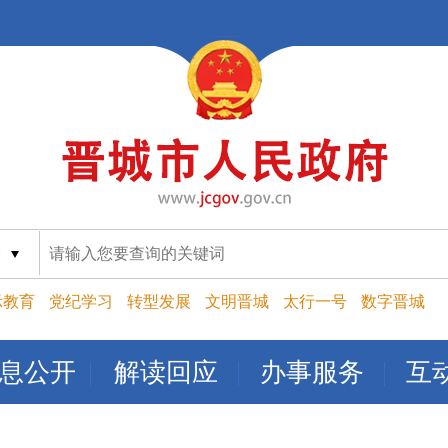
索
示教育
党纪学习
转型发展
文明晋城
太行一号
数字晋城
息公开
解读回应
办事服务
互