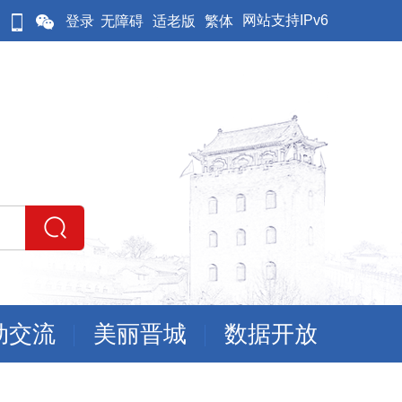
网站支持IPv6
登录
无障碍
适老版
繁体
动交流
美丽晋城
数据开放