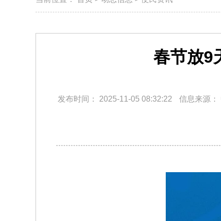
春节放9
发布时间：
2025-11-05 08:32:22
信息来源：