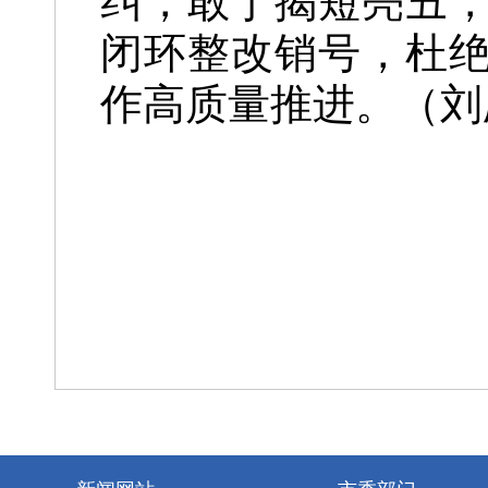
纠，敢于揭短亮丑
闭环整改销号，杜
作高质量推进。（刘