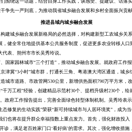
围绕这一话题，结合自身工作实践，谈感受、提建议、话落实
实干争先一严到底，为推动我省城乡融合发展和乡村全面振兴贡
推进县域内城乡融合发展
是构建城乡融合发展新格局的必然选择，对构建新型工农城乡关
，健全常住地提供基本公共服务制度，促进更多农业转移人口
大代表、朔州市市长吴秀玲说。
国家园林城市“三个打造”，推动城乡融合发展。就政府工作报告
京津冀“3小时”城市群，打通长三角、粤港澳大湾区通道，城乡
城市道路、市政管网530公里，新增供热面积790万平方米，改
千万工程”经验，创建精品示范村30个、提档升级村230个，
。政府工作报告提出，完善全面绿色转型体制机制。吴秀玲表示
林与生态修复的生动实践”荣获“新可持续城市与人居环境奖”，成为
们也将在提升群众幸福指数上重点发力。首先，强化财政投入
院建成开诊，满足老百姓家门口‘看好病’的需求。其次，强化增收措