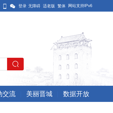
网站支持IPv6
登录
无障碍
适老版
繁体
动交流
美丽晋城
数据开放