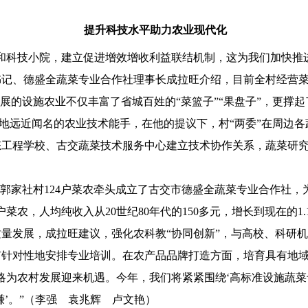
提升科技水平助力农业现代化
和科技小院，建立促进增效增收利益联结机制，这为我们加快推
记、德盛全蔬菜专业合作社理事长成拉旺介绍，目前全村经营菜田
勃发展的设施农业不仅丰富了省城百姓的“菜篮子”“果盘子”，更撑
地远近闻名的农业技术能手，在他的提议下，村“两委”在周边
态工程学校、古交蔬菜技术服务中心建立技术协作关系，蔬菜研
家社村124户菜农牵头成立了古交市德盛全蔬菜专业合作社，
户菜农，人均纯收入从20世纪80年代的150多元，增长到现在的1.
发展，成拉旺建议，强化农科教“协同创新”，与高校、科研机构
有针对性地安排专业培训。在农产品品牌打造方面，培育具有地
略为农村发展迎来机遇。今年，我们将紧紧围绕‘高标准设施蔬菜
’。”（
李强 袁兆辉 卢文艳）