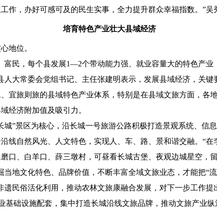
工作，办好可感可及的民生实事，全力提升群众幸福指数。”吴
培育特色产业壮大县域经济
核心地位。
富民，每个县发展1—2个带动能力强、就业容量大的特色产业
县人大常委会党组书记、主任张建明表示，发展县域经济，关键要
工、宜旅则旅的县域特色产业体系，特别是在县域文旅方面，各
县域经济附加值及吸引力。
城”景区为核心，沿长城一号旅游公路积极打造景观系统、信息
沿线自然风光、人文特色，实现人、车、路、景和谐交融。“在李
磨口、白羊口、薛三墩村，可昼看长城古堡、夜观边城星空，留宿
掘当地文化特色、品牌价值，不断丰富全域文旅业态，才能把“流
遗民俗活化利用，推动农林文旅康融合发展，对下一步工作提
产业基础设施配套，集中打造长城沿线文旅品牌，推动文旅产业纵