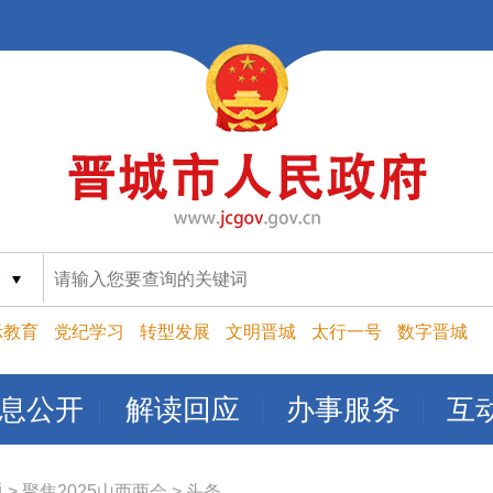
索
示教育
党纪学习
转型发展
文明晋城
太行一号
数字晋城
息公开
解读回应
办事服务
互
题
>
聚焦2025山西两会
>
头条