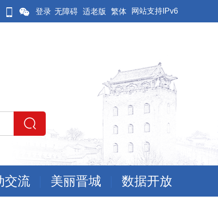
网站支持IPv6
登录
无障碍
适老版
繁体
动交流
美丽晋城
数据开放