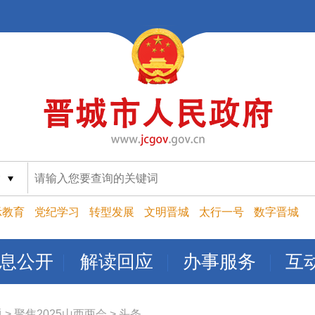
索
示教育
党纪学习
转型发展
文明晋城
太行一号
数字晋城
息公开
解读回应
办事服务
互
题
>
聚焦2025山西两会
>
头条